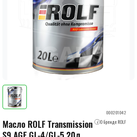
000201042
Масло ROLF Transmission
О бренде ROLF
i
S9 AGE GL-4/GL-5 20л