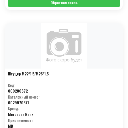
Обратная связь
R
(109)
S
(244)
T
(170)
U
(32)
V
(76)
W
(75)
X
(8)
Штуцер М22*1.5/М26*1.5
Y
(23)
Код:
000206672
Z
(43)
Каталожный номер:
0029970371
А
(38)
Бренд:
Б
(18)
Mercedes Benz
Применяемость:
В
(14)
MB