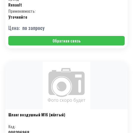
Renault
С
(19)
Применяемость:
Уточняйте
Т
(27)
Цена:
по запросу
У
(5)
Ф
(2)
Обратная связь
Х
(4)
Ц
(1)
Ч
(3)
Ш
(2)
Э
(10)
Я
(3)
Шланг воздушный М16 (жёлтый)
#
(15)
Код:
000206968