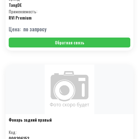
TangDE
С
(19)
Применяемость:
RVI Premium
Т
(27)
Цена:
по запросу
У
(5)
Ф
(2)
Обратная связь
Х
(4)
Ц
(1)
Ч
(3)
Ш
(2)
Э
(10)
Я
(3)
Фонарь задний правый
#
(15)
Код:
000206152