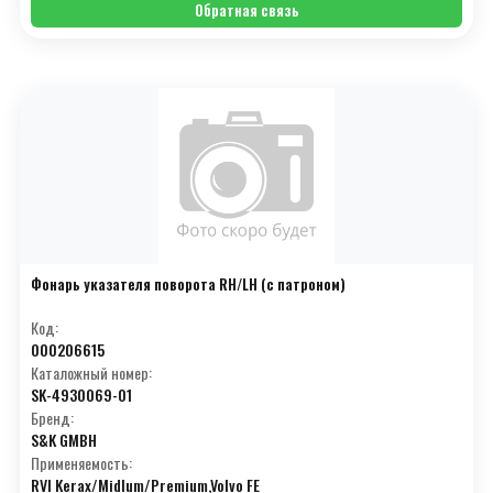
Обратная связь
R
(109)
S
(244)
T
(170)
U
(32)
V
(76)
W
(75)
X
(8)
Фонарь указателя поворота RH/LH (с патроном)
Y
(23)
Код:
000206615
Z
(43)
Каталожный номер:
SK-4930069-01
А
(38)
Бренд:
Б
(18)
S&K GMBH
Применяемость:
В
(14)
RVI Kerax/Midlum/Premium,Volvo FE