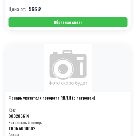
Г
(9)
Цена от:
566 ₽
Д
(12)
Обратная связь
Е
(7)
З
(4)
И
(4)
К
(17)
Л
(6)
М
(15)
Н
(5)
Фонарь указателя поворота RH/LH (с патроном)
О
(4)
Код:
000206614
П
(11)
Каталожный номер:
TR05.A009002
Р
(10)
Бренд: