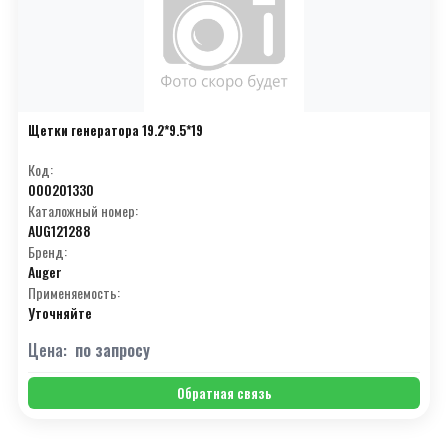
Подкатегории (23)
Трансмиссия-
Подкатегории (22)
Ходовая-
Щетки генератора 19.2*9.5*19
Подкатегории (14)
Кабина/Кузовное-
Код:
000201330
Подкатегории (18)
Тормозная система-
Каталожный номер:
AUG121288
ПРОИЗВОДИТЕЛИ
Бренд:
Подкатегории (16)
Пневматика-
Auger
Применяемость:
A
(263)
Подкатегории (19)
Электрика-
Уточняйте
B
(150)
Цена:
по запросу
Подкатегории (30)
Разное-
C
(136)
Обратная связь
D
(109)
Подкатегории (8)
Легковые-
E
(110)