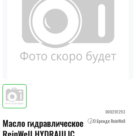
000201293
Масло гидравлическое
О бренде ReinWell
i
ReinWell HYDRAULIC