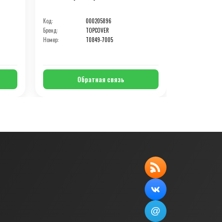
Код:
000205896
Код:
Бренд:
TOPCOVER
Бренд:
Номер:
T0849-7005
Номер:
Обратная связь
О