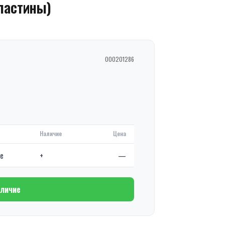
ластины)
000201286
Наличие
Цена
де
+
—
аличие