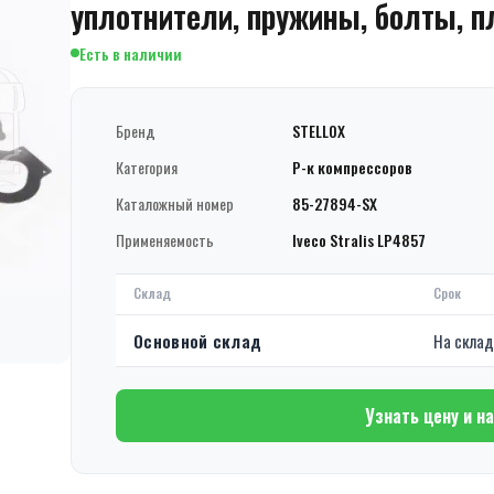
уплотнители, пружины, болты, п
Есть в наличии
Бренд
STELLOX
Категория
Р-к компрессоров
Каталожный номер
85-27894-SX
Применяемость
Iveco Stralis LP4857
Склад
Срок
Основной склад
На скла
Узнать цену и н