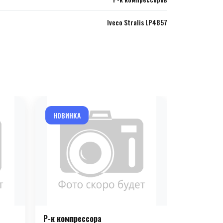
Iveco Stralis LP4857
НОВИНКА
НОВИНКА
Р-к компрессора
Р-к компр