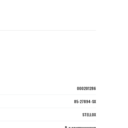
000201286
85-27894-SX
STELLOX
Р-к компрессоров