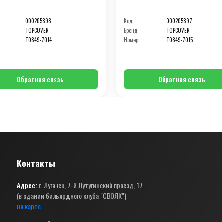
000205898
Код:
000205897
TOPCOVER
Бренд:
TOPCOVER
T0849-7014
Номер:
T0849-7015
Обратная связь
Обратная связь
Контакты
Адрес:
г. Луганск, 7-й Лутугинский проезд, 17
(в здании бильярдного клуба "СВОЯК")
на карте