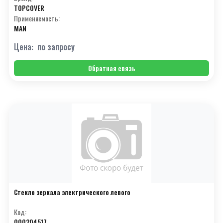
TOPCOVER
С
(19)
Применяемость:
MAN
Т
(27)
Цена:
по запросу
У
(5)
Ф
(2)
Обратная связь
Х
(4)
Ц
(1)
Ч
(3)
Ш
(2)
Э
(10)
Я
(3)
Стекло зеркала электрического левого
#
(15)
Код:
000204517