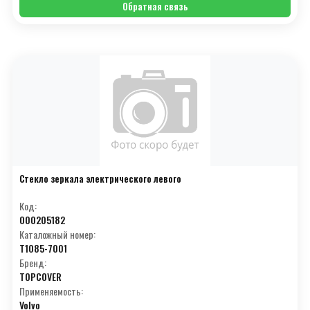
Обратная связь
R
(109)
S
(244)
T
(170)
U
(32)
V
(76)
W
(75)
X
(8)
Стекло зеркала электрического левого
Y
(23)
Код:
000205182
Z
(43)
Каталожный номер:
T1085-7001
А
(38)
Бренд:
Б
(18)
TOPCOVER
Применяемость:
В
(14)
Volvo