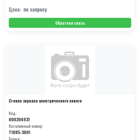
Г
(9)
Цена:
по запросу
Д
(12)
Обратная связь
Е
(7)
З
(4)
И
(4)
К
(17)
Л
(6)
М
(15)
Н
(5)
Стекло зеркала электрического левого
О
(4)
Код:
000204931
П
(11)
Каталожный номер:
T1085-3001
Р
(10)
Бренд: