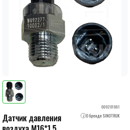
000201061
Датчик давления
О бренде SINOTRUK
i
воздуxа М16*1.5