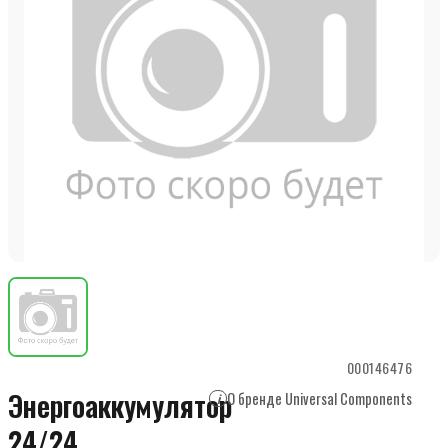
000146476
Энергоаккумулятор
О бренде Universal Components
i
24/24