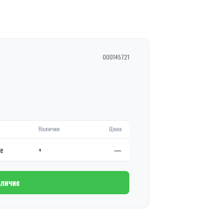
000145721
Наличие
Цена
де
+
—
аличие