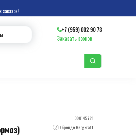
 заказов!
+7 (959) 002 90 73
ты
Заказать звонок
000145721
ормоз)
О бренде Bergkraft
i