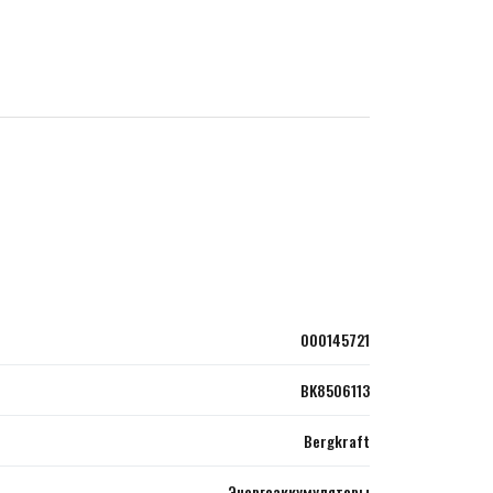
000145721
BK8506113
Bergkraft
Энергоаккумуляторы