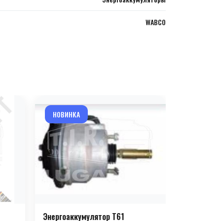
WABCO
НОВИНКА
НОВИНКА
Энергоаккумулятор T61
Энергоакк