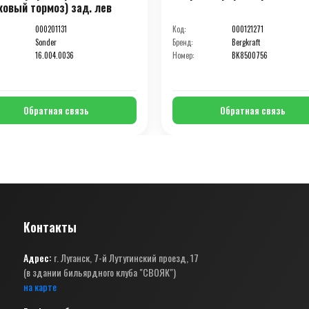
ковый тормоз) зад. лев
000201131
Код:
000121271
Sonder
Бренд:
Bergkraft
16.004.0036
Номер:
BK8500756
Обратная связь
Обратная связь
Контакты
Адрес:
г. Луганск, 7-й Лутугинский проезд, 17
(в здании бильярдного клуба "СВОЯК")
на карте