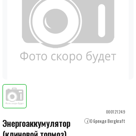
000121249
Энергоаккумулятор
О бренде Bergkraft
i
(клиновой тормоз)