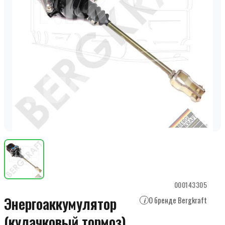
000143305
Энергоаккумулятор
О бренде Bergkraft
i
(кулачковый тормоз)