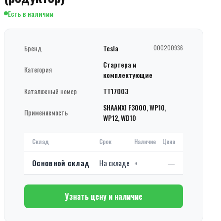
Есть в наличии
Бренд
Tesla
000200936
Стартера и
Категория
комплектующие
Каталожный номер
TT17003
SHAANXI F3000, WP10,
Применяемость
WP12, WD10
Склад
Срок
Наличие
Цена
Основной склад
На складе
+
—
Узнать цену и наличие