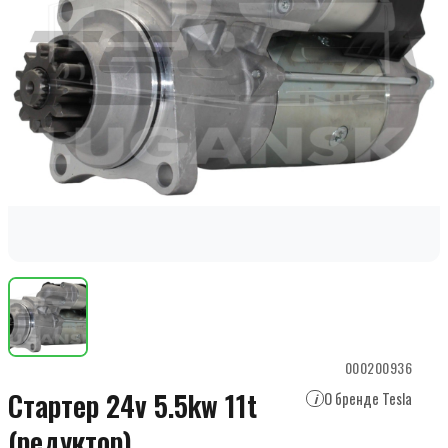
000200936
Стартер 24v 5.5kw 11t
О бренде Tesla
i
(редуктор)