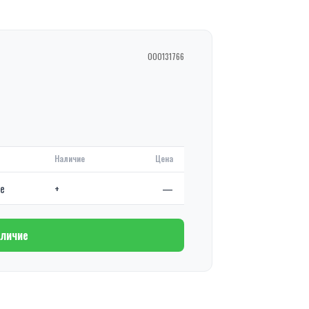
000131766
Наличие
Цена
де
+
—
аличие