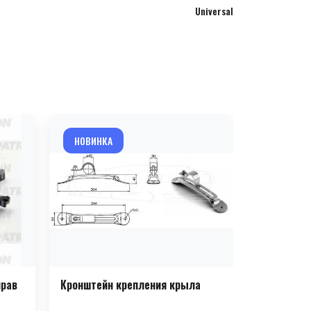
Universal
НОВИНКА
НОВИНКА
прав
Кронштейн крепления крыла
Заглушка 
стеклоочи