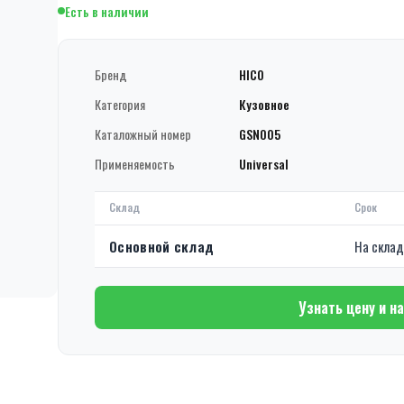
Есть в наличии
Бренд
HICO
Категория
Кузовное
Каталожный номер
GSN005
Применяемость
Universal
Склад
Срок
Основной склад
На скла
Узнать цену и н