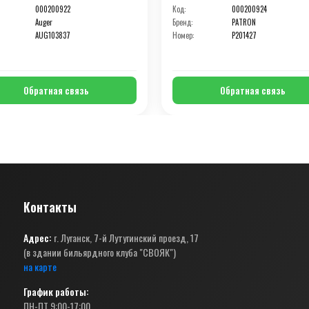
000200922
Код:
000200924
Auger
Бренд:
PATRON
AUG103837
Номер:
P201427
Обратная связь
Обратная связь
Контакты
Адрес:
г. Луганск, 7-й Лутугинский проезд, 17
(в здании бильярдного клуба "СВОЯК")
на карте
График работы:
ПН-ПТ 9:00-17:00