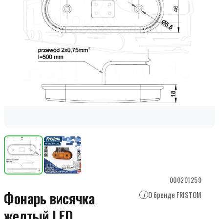
000201259
Фонарь висячка
О бренде FRISTOM
i
желтый LED