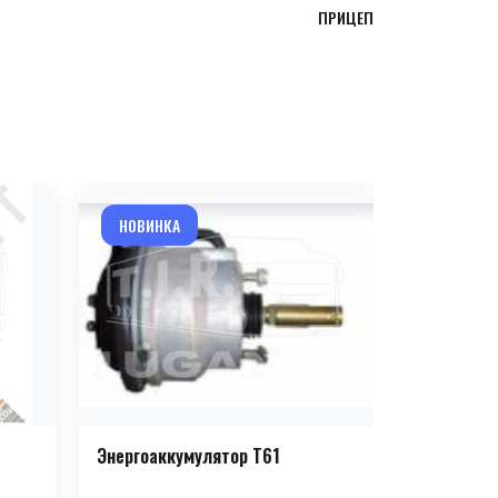
ПРИЦЕП
НОВИНКА
НОВИНКА
Энергоаккумулятор T61
Энергоакк
(парковочн