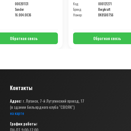
000201131
Код:
000121271
Sonder
Бренд:
Bergkraft
16.004.0036
Номер:
BK8500756
Обратная связь
Обратная связь
Контакты
Адрес:
г. Луганск, 7-й Лутугинский проезд, 17
(в здании бильярдного клуба "СВОЯК")
на карте
График работы:
ПН-ПТ 9:00-17:00