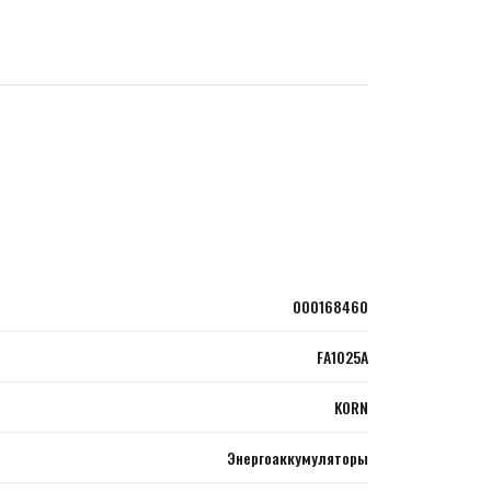
000168460
FA1025A
KORN
Энергоаккумуляторы