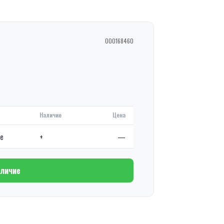
000168460
Наличие
Цена
де
+
—
аличие