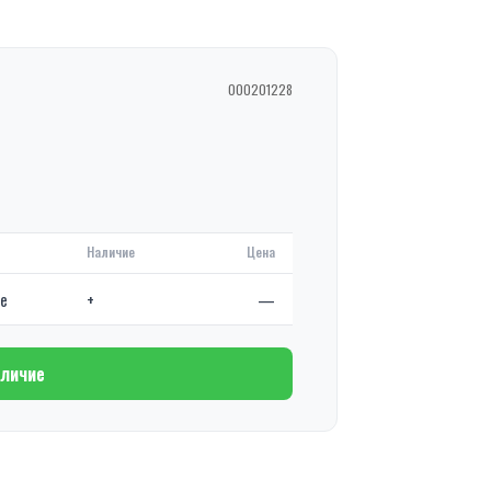
000201228
Наличие
Цена
де
+
—
аличие