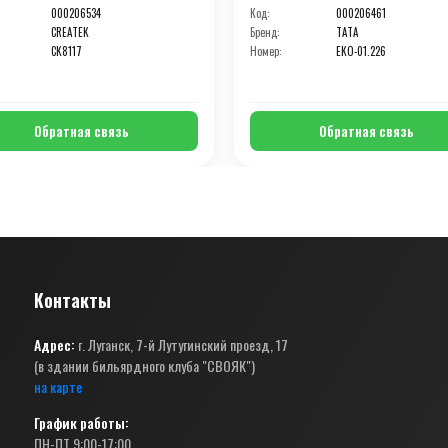
000206534
Код:
000206461
CREATEK
Бренд:
TATA
CK8117
Номер:
EKO-01.226
Обратная связь
Обратная связь
Контакты
Адрес:
г. Луганск, 7-й Лутугинский проезд, 17
(в здании бильярдного клуба "СВОЯК")
на карте
График работы:
ПН-ПТ 9:00-17:00