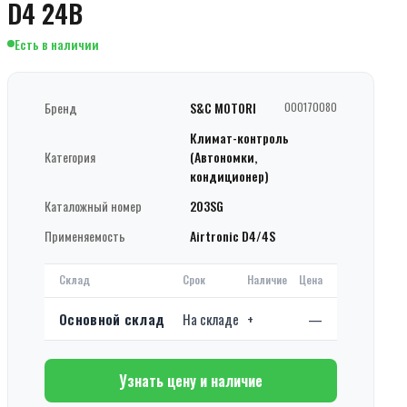
D4 24В
Есть в наличии
Бренд
S&C MOTORI
000170080
Климат-контроль
Категория
(Автономки,
кондиционер)
Каталожный номер
203SG
Применяемость
Airtronic D4/4S
Склад
Срок
Наличие
Цена
Основной склад
На складе
+
—
Узнать цену и наличие