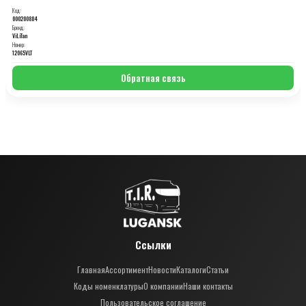
Код:
000200884
Бренд:
ViLiTan
Номер:
12065VLT
Обратная связь
Ссылки
Главная
Ассортимент
Новости
Каталоги
Статьи
Коды номенклатуры
О компании
Наши контакты
Пользовательское соглашение