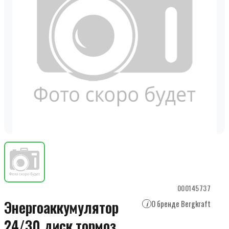
000145737
Энергоаккумулятор
О бренде Bergkraft
i
24/30 диск.тормоз