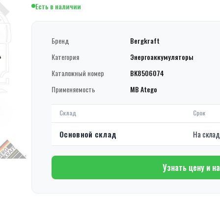
Есть в наличии
Бренд
Bergkraft
Категория
Энергоаккумуляторы
Каталожный номер
BK8506074
Применяемость
MB Atego
Склад
Срок
Основной склад
На скла
Узнать цену и н