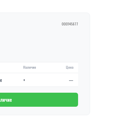
000145677
Наличие
Цена
де
+
—
аличие