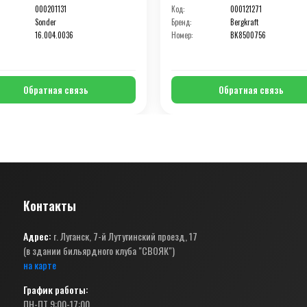
000201131
Код:
000121271
Sonder
Бренд:
Bergkraft
16.004.0036
Номер:
BK8500756
Обратная связь
Обратная связь
Контакты
Адрес:
г. Луганск, 7-й Лутугинский проезд, 17
(в здании бильярдного клуба "СВОЯК")
на карте
График работы:
ПН-ПТ 9:00-17:00