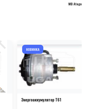
MB Atego
НОВИНКА
НОВИНКА
Энергоаккумулятор T61
Энергоакк
(парковочн