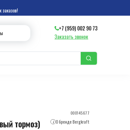
 заказов!
+7 (959) 002 90 73
ты
Заказать звонок
000145677
вый тормоз)
О бренде Bergkraft
i