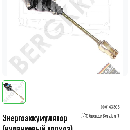
000143305
Энергоаккумулятор
О бренде Bergkraft
i
(кулачковый тормоз)