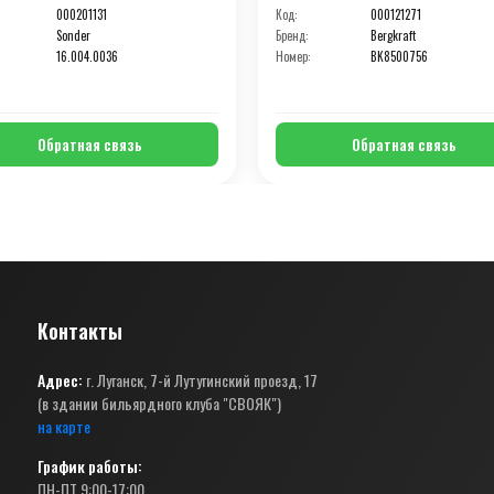
000201131
Код:
000121271
Sonder
Бренд:
Bergkraft
16.004.0036
Номер:
BK8500756
Обратная связь
Обратная связь
Контакты
Адрес:
г. Луганск, 7-й Лутугинский проезд, 17
(в здании бильярдного клуба "СВОЯК")
на карте
График работы:
ПН-ПТ 9:00-17:00