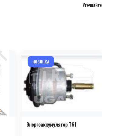
Уточняйте
НОВИНКА
НОВИНКА
Энергоаккумулятор T61
Энергоакк
(парковочн