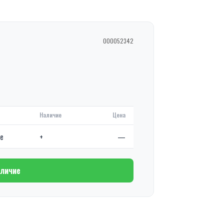
000052342
Наличие
Цена
де
+
—
аличие