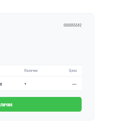
000055592
Наличие
Цена
де
+
—
аличие