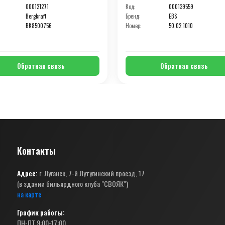
000121271
Код:
000139559
Bergkraft
Бренд:
EBS
BK8500756
Номер:
50.02.1010
Обратная связь
Обратная связь
Контакты
Адрес:
г. Луганск, 7-й Лутугинский проезд, 17
(в здании бильярдного клуба "СВОЯК")
на карте
График работы:
ПН-ПТ 9:00-17:00