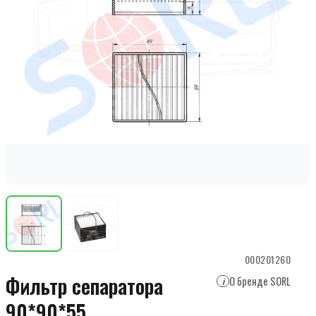
000201260
Фильтр сепаратора
О бренде SORL
i
90*90*55