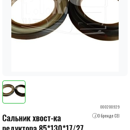
000200929
Сальник хвост-ка
О бренде CEI
i
редуктора 85*130*17/27