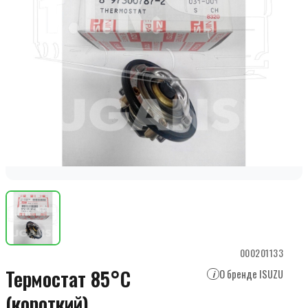
000201133
Термостат 85°С
О бренде ISUZU
i
(короткий)