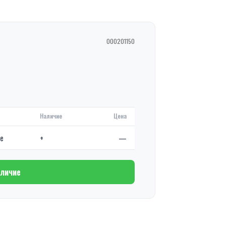
000201150
Наличие
Цена
де
+
—
аличие