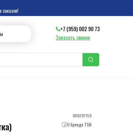
 заказов!
+7 (959) 002 90 73
ты
Заказать звонок
000201150
тка)
О бренде TSN
i