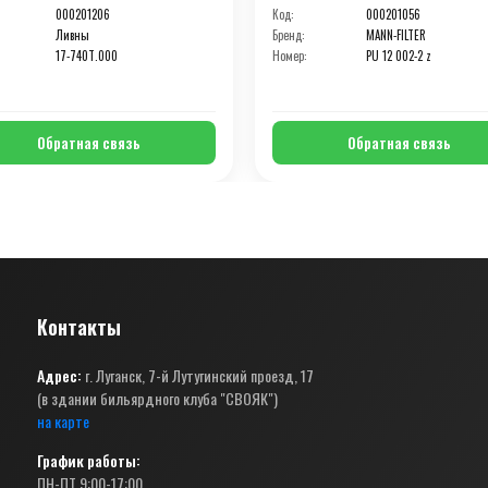
000201206
Код:
000201056
Ливны
Бренд:
MANN-FILTER
17-740Т.000
Номер:
PU 12 002-2 z
Обратная связь
Обратная связь
Контакты
Адрес:
г. Луганск, 7-й Лутугинский проезд, 17
(в здании бильярдного клуба "СВОЯК")
на карте
График работы:
ПН-ПТ 9:00-17:00