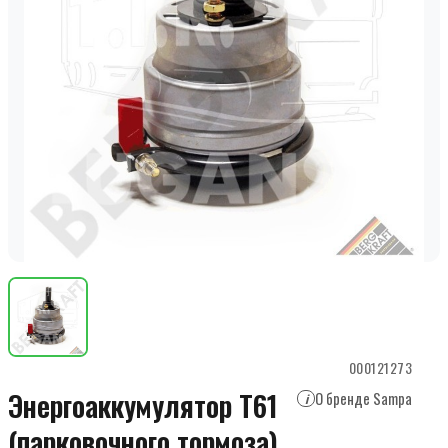
000121273
Энергоаккумулятор T61
О бренде Sampa
i
(парковочного тормоза)