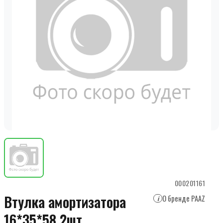
000201161
Втулка амортизатора
О бренде PAAZ
i
16*35*58 2шт.