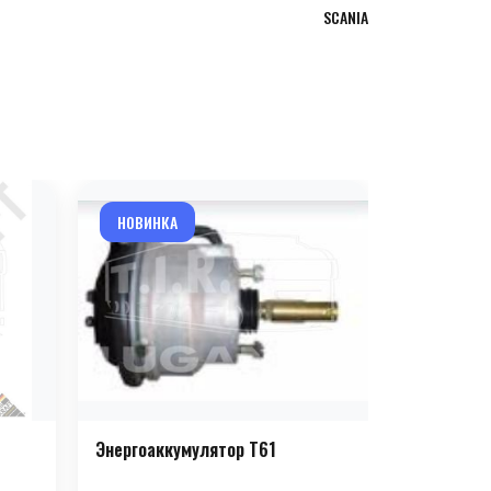
SCANIA
НОВИНКА
НОВИНКА
Энергоаккумулятор T61
Энергоакк
(парковочн