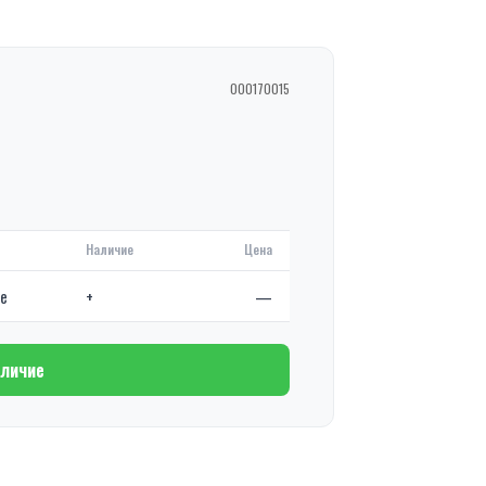
000170015
Наличие
Цена
де
+
—
аличие