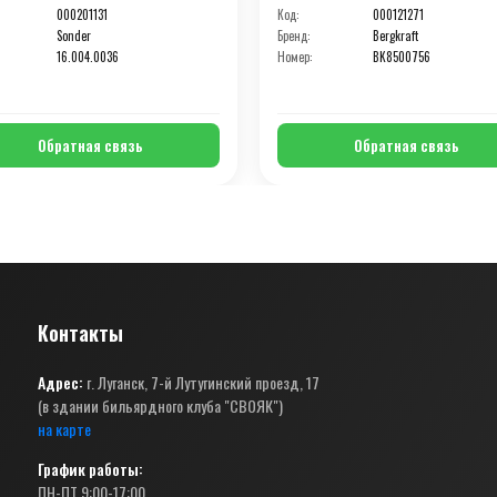
000201131
Код:
000121271
Sonder
Бренд:
Bergkraft
16.004.0036
Номер:
BK8500756
Обратная связь
Обратная связь
Контакты
Адрес:
г. Луганск, 7-й Лутугинский проезд, 17
(в здании бильярдного клуба "СВОЯК")
на карте
График работы:
ПН-ПТ 9:00-17:00