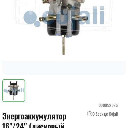
000052325
Энергоаккумулятор
О бренде Cojali
i
16"/24" (дисковый