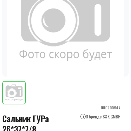
000200947
Сальник ГУРа
О бренде S&K GMBH
i
26*37*7/8