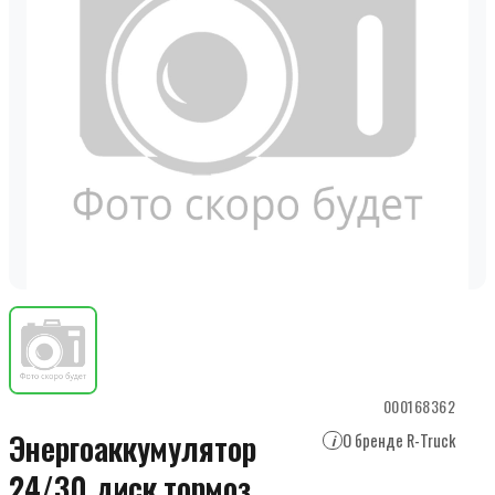
000168362
Энергоаккумулятор
О бренде R-Truck
i
24/30 диск.тормоз