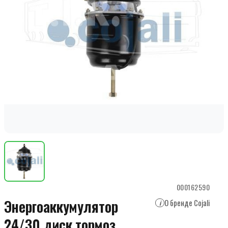
000162590
Энергоаккумулятор
О бренде Cojali
i
24/30 диск.тормоз