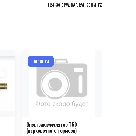
T24-30 BPW, DAF, RVI, SCHMITZ
НОВИНКА
НОВИНКА
Энергоаккумулятор T50
Энергоакк
(парковочного тормоза)
(парковочн