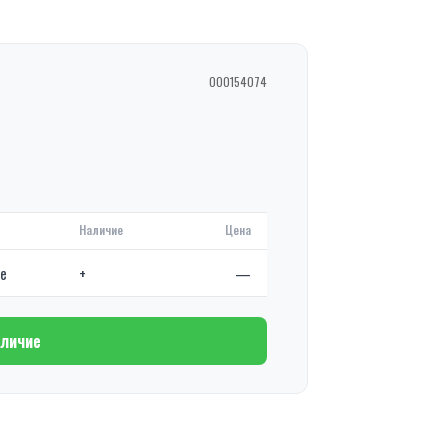
000154074
Наличие
Цена
де
+
—
аличие