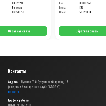
000121271
Код:
000139559
Bergkraft
Бренд:
EBS
BK8500756
Номер:
50.02.1010
Обратная связь
Обратная связь
Контакты
Адрес:
г. Луганск, 7-й Лутугинский проезд, 17
(в здании бильярдного клуба "СВОЯК")
на карте
График работы:
ПН-ПТ 9:00-17:00