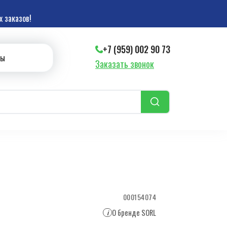
 заказов!
+7 (959) 002 90 73
ты
Заказать звонок
000154074
О бренде SORL
i