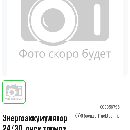
000056793
Энергоаккумулятор
О бренде Trucktechnic
i
24/30 диск.тормоз