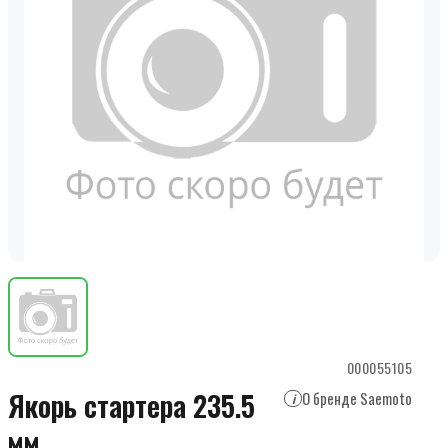
000055105
Якорь стартера 235.5
О бренде Saemoto
i
мм