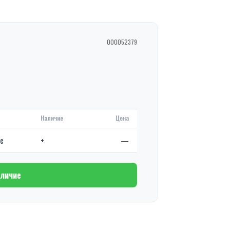
000052379
Наличие
Цена
де
+
—
аличие