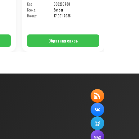
Код:
000206788
Код:
Бренд:
Sonder
Бренд:
Номер:
17.001.7036
Номер:
Обратная связь
О