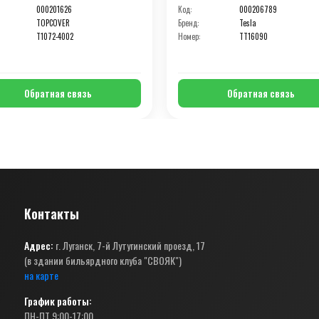
000201626
Код:
000206789
TOPCOVER
Бренд:
Tesla
T1072-4002
Номер:
TT16090
Обратная связь
Обратная связь
Контакты
Адрес:
г. Луганск, 7-й Лутугинский проезд, 17
(в здании бильярдного клуба "СВОЯК")
на карте
График работы:
ПН-ПТ 9:00-17:00