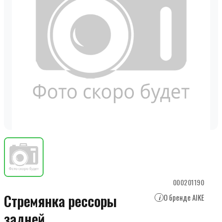
000201190
Стремянка рессоры
О бренде AIKE
i
задней