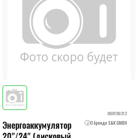
000190312
Энергоаккумулятор
О бренде S&K GMBH
i
20"/24" (дисковый