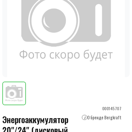
000145707
Энергоаккумулятор
О бренде Bergkraft
i
20"/24" (дисковый