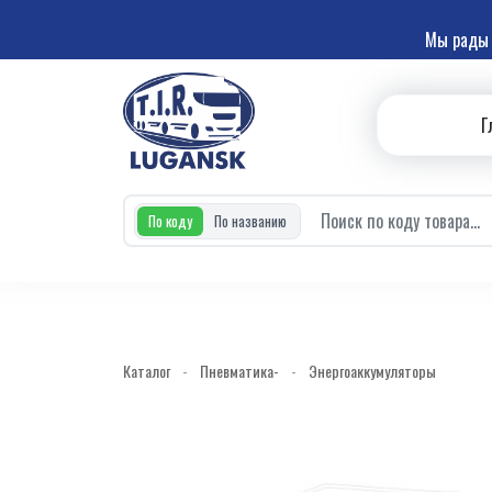
Мы рады 
Г
По коду
По названию
Каталог
-
Пневматика-
-
Энергоаккумуляторы