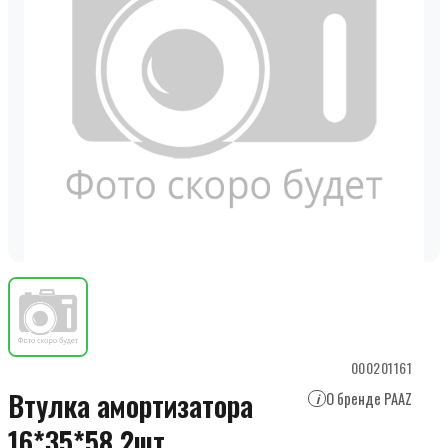
000201161
Втулка амортизатора
О бренде PAAZ
i
16*35*58 2шт.