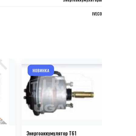
IVECO
НОВИНКА
НОВИНКА
Энергоаккумулятор T61
Энергоакк