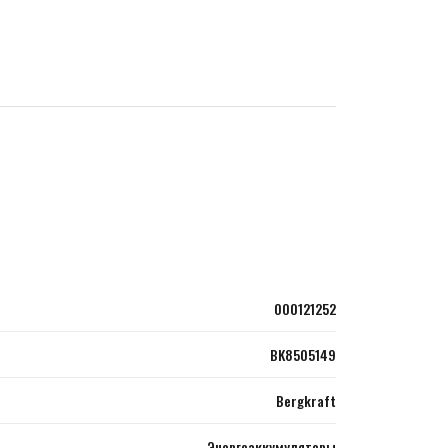
000121252
BK8505149
Bergkraft
Энергоаккумуляторы