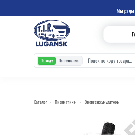
Мы рады 
Г
По коду
По названию
Каталог
-
Пневматика-
-
Энергоаккумуляторы