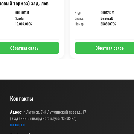
ковый тормоз) зад. лев
000201131
Код:
000121271
Sonder
Бренд:
Bergkraft
16.004.0036
Номер:
BK8500756
Обратная связь
Обратная связь
Контакты
Адрес:
г. Луганск, 7-й Лутугинский проезд, 17
(в здании бильярдного клуба "СВОЯК")
на карте