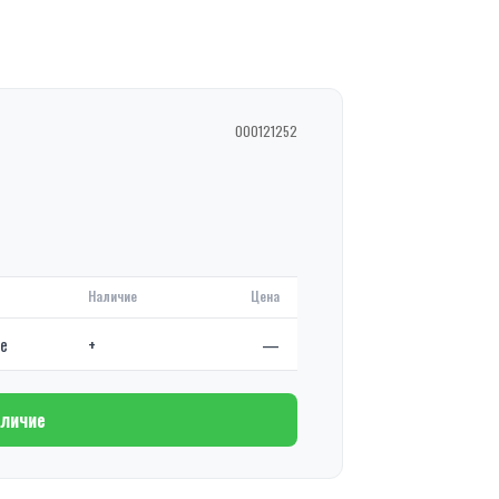
000121252
Наличие
Цена
де
+
—
аличие