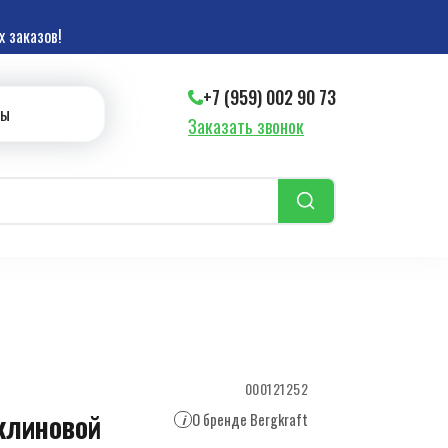
 заказов!
+7 (959) 002 90 73
ты
Заказать звонок
000121252
клиновой
О бренде Bergkraft
i