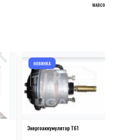
WABCO
НОВИНКА
НОВИНКА
Энергоаккумулятор T61
Энергоакк
(парковочн