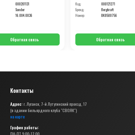
000201131
Код:
000121271
Sonder
Бренд:
Bergkraft
16.004.0036
Номер:
BK8500756
Обратная связь
Обратная связь
Контакты
Адрес:
г. Луганск, 7-й Лутугинский проезд, 17
(в здании бильярдного клуба "СВОЯК")
на карте
График работы:
ПН-ПТ 9:00-17:00