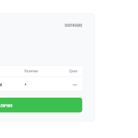
000145680
Наличие
Цена
де
+
—
аличие