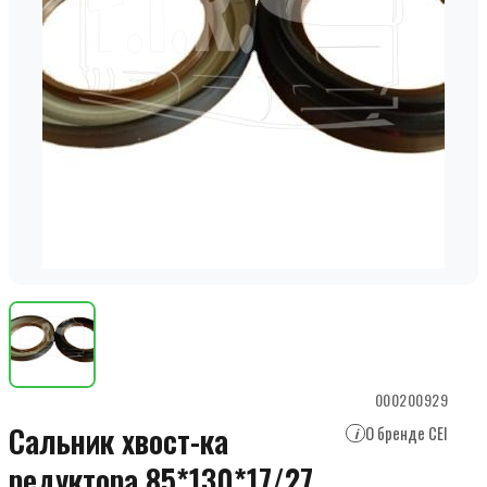
000200929
Сальник хвост-ка
О бренде CEI
i
редуктора 85*130*17/27