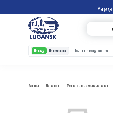
Мы рады 
Г
По коду
По названию
Каталог
-
Легковые-
-
Мотор-трансмиссия легковое