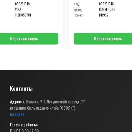
000201049
Код:
000201048
VIKA
Бренд:
BORSEHUNG
11211856701
Номер:
B11992
Обратная связь
Обратная связь
Контакты
Адрес:
г. Луганск, 7-й Лутугинский проезд, 17
(в здании бильярдного клуба "СВОЯК")
на карте
График работы:
ПН-ПТ 9:00-17:00