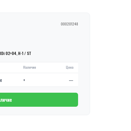
000201248
RDi 02>04, H-1 / ST
Наличие
Цена
де
+
—
аличие