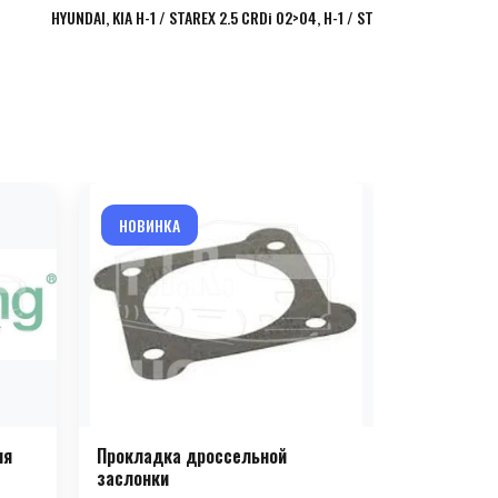
HYUNDAI, KIA H-1 / STAREX 2.5 CRDi 02>04, H-1 / ST
НОВИНКА
НОВИНКА
ия
Прокладка дроссельной
Патрубок 
заслонки