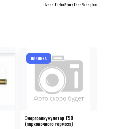
Iveco TurboStar/Tech/Neoplan
НОВИНКА
НОВИНКА
Энергоаккумулятор T50
Энергоакк
(парковочного тормоза)
(парковочн