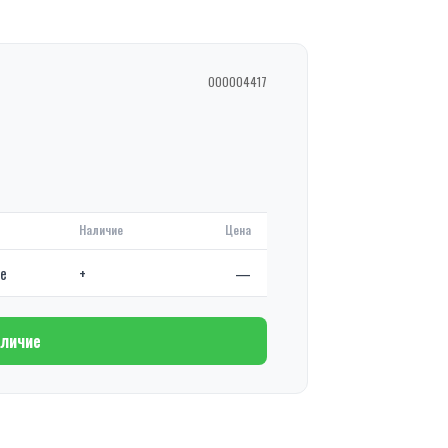
000004417
Наличие
Цена
де
+
—
аличие