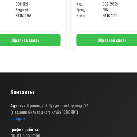
000121271
Код:
000139559
Bergkraft
Бренд:
EBS
BK8500756
Номер:
50.02.1010
Обратная связь
Обратная связь
Контакты
Адрес:
г. Луганск, 7-й Лутугинский проезд, 17
(в здании бильярдного клуба "СВОЯК")
на карте
График работы:
ПН-ПТ 9:00-17:00