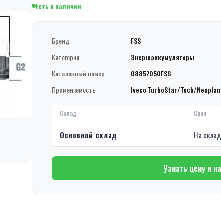
Есть в наличии
Бренд
FSS
Категория
Энергоаккумуляторы
Каталожный номер
08852050FSS
Применяемость
Iveco TurboStar/Tech/Neoplan
Склад
Срок
Основной склад
На скла
Узнать цену и н