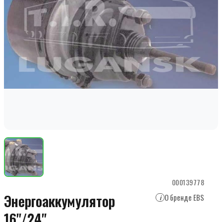
000139778
Энергоаккумулятор
О бренде EBS
i
16"/24"