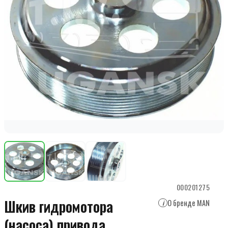
000201275
Шкив гидромотора
О бренде MAN
i
(насоса) привода