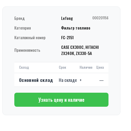
Бренд
Lefong
000201156
Категория
Фильтр топливо
Каталожный номер
FC-2151
CASE CX300C, HITACHI
Применяемость
ZX240K, ZX330-5A
Склад
Срок
Наличие
Цена
Основной склад
На складе
+
—
Узнать цену и наличие